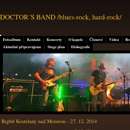
DOCTOR´S BAND /blues-rock, hard-rock/
Fotoalbum
Kontakt
Koncerty
O kapele
Členové
Videa
Re
Aktuálně připravujeme
Stage plan
Diskografie
Bigbít Kostelany nad Moravou - 27. 12. 2014