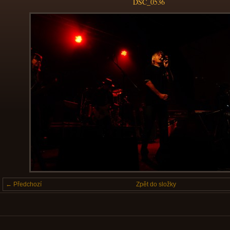
DSC_0536
← Předchozí
Zpět do složky