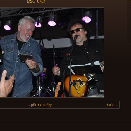
DSC_0763
Zpět do složky
Další →