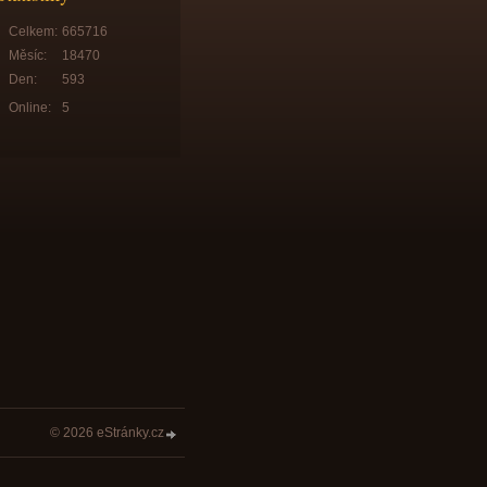
Celkem:
665716
Měsíc:
18470
Den:
593
Online:
5
© 2026 eStránky.cz