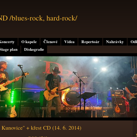
/blues-rock, hard-rock/
Koncerty
O kapele
Členové
Videa
Repertoár
Nahrávky
Od
Stage plan
Diskografie
o Kunovice" + křest CD (14. 6. 2014)