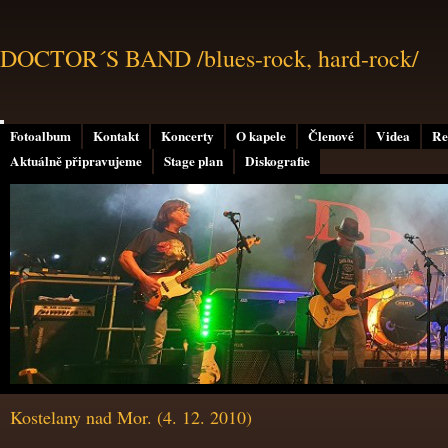
DOCTOR´S BAND /blues-rock, hard-rock/
Fotoalbum
Kontakt
Koncerty
O kapele
Členové
Videa
Re
Aktuálně připravujeme
Stage plan
Diskografie
Kostelany nad Mor. (4. 12. 2010)