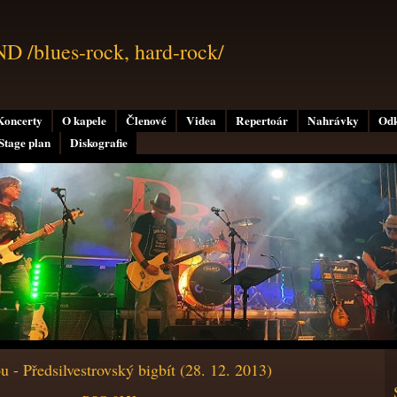
/blues-rock, hard-rock/
Koncerty
O kapele
Členové
Videa
Repertoár
Nahrávky
Od
Stage plan
Diskografie
 - Předsilvestrovský bigbít (28. 12. 2013)