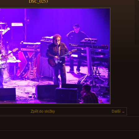
DSC_0253
Zpět do složky
Další →