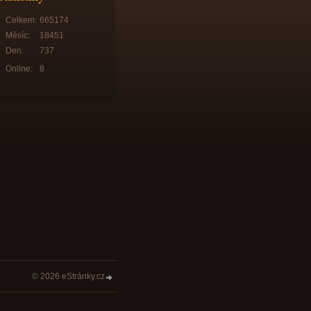
Celkem:
665174
Měsíc:
18451
Den:
737
Online:
8
© 2026 eStránky.cz