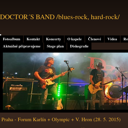
DOCTOR´S BAND /blues-rock, hard-rock/
Fotoalbum
Kontakt
Koncerty
O kapele
Členové
Videa
Re
Aktuálně připravujeme
Stage plan
Diskografie
Praha - Forum Karlín + Olympic + V. Hron (28. 5. 2015)