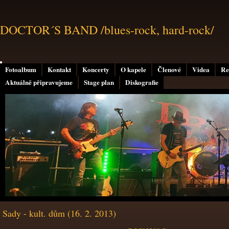
DOCTOR´S BAND /blues-rock, hard-rock/
Fotoalbum
Kontakt
Koncerty
O kapele
Členové
Videa
Re
Aktuálně připravujeme
Stage plan
Diskografie
Sady - kult. dům (16. 2. 2013)