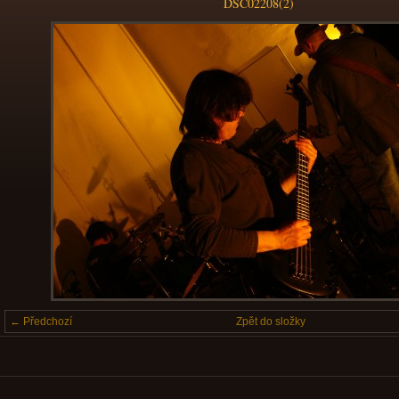
DSC02208(2)
← Předchozí
Zpět do složky