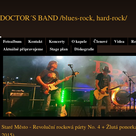
DOCTOR´S BAND /blues-rock, hard-rock/
Fotoalbum
Kontakt
Koncerty
O kapele
Členové
Videa
Re
Aktuálně připravujeme
Stage plan
Diskografie
Staré Město - Revoluční rocková párty No. 4 + Žlutá ponorka
2015)