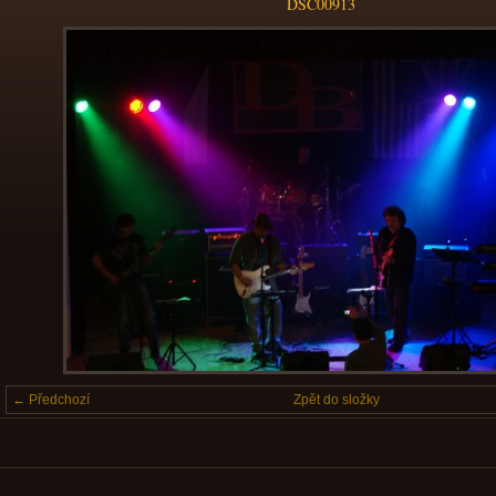
DSC00913
← Předchozí
Zpět do složky