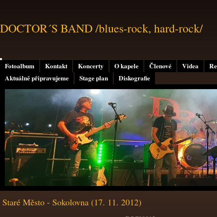
DOCTOR´S BAND /blues-rock, hard-rock/
Fotoalbum
Kontakt
Koncerty
O kapele
Členové
Videa
Re
Aktuálně připravujeme
Stage plan
Diskografie
Staré Město - Sokolovna (17. 11. 2012)