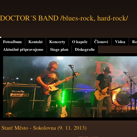
DOCTOR´S BAND /blues-rock, hard-rock/
Fotoalbum
Kontakt
Koncerty
O kapele
Členové
Videa
Re
Aktuálně připravujeme
Stage plan
Diskografie
Staré Město - Sokolovna (9. 11. 2013)