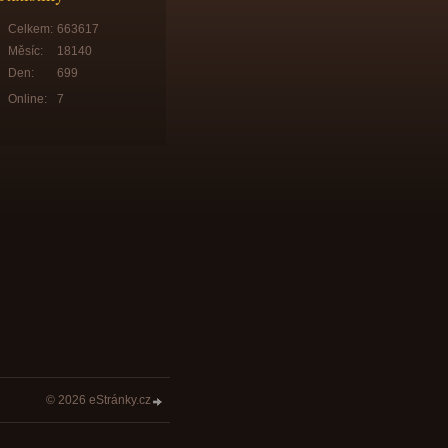
Celkem:
663617
Měsíc:
18140
Den:
699
Online:
7
© 2026 eStránky.cz