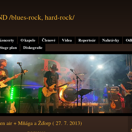
/blues-rock, hard-rock/
Koncerty
O kapele
Členové
Videa
Repertoár
Nahrávky
Od
Stage plan
Diskografie
en air + Mňága a Žďorp ( 27. 7. 2013)