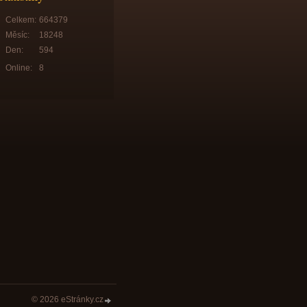
Celkem:
664379
Měsíc:
18248
Den:
594
Online:
8
© 2026 eStránky.cz