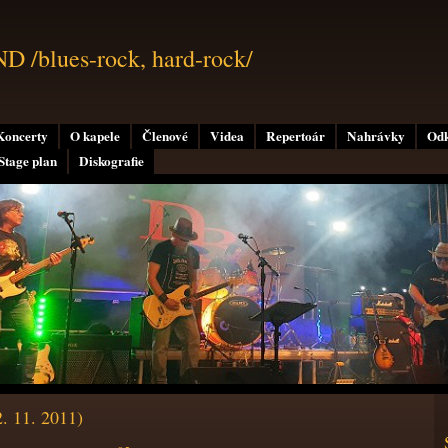
/blues-rock, hard-rock/
Koncerty
O kapele
Členové
Videa
Repertoár
Nahrávky
Od
Stage plan
Diskografie
. 11. 2011)