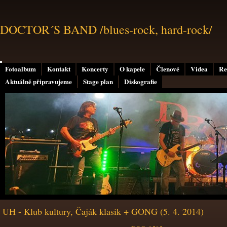
DOCTOR´S BAND /blues-rock, hard-rock/
Fotoalbum
Kontakt
Koncerty
O kapele
Členové
Videa
Re
Aktuálně připravujeme
Stage plan
Diskografie
UH - Klub kultury, Čaják klasik + GONG (5. 4. 2014)