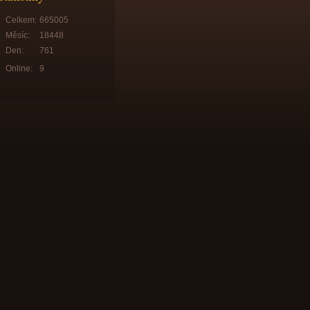
Celkem:
665005
Měsíc:
18448
Den:
761
Online:
9