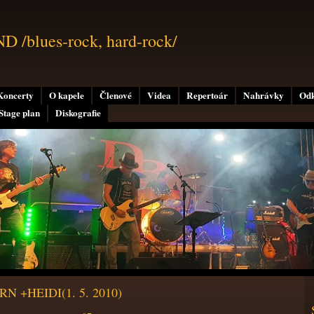
/blues-rock, hard-rock/
Koncerty
O kapele
Členové
Videa
Repertoár
Nahrávky
Od
Stage plan
Diskografie
ORN +HEIDI(1. 5. 2010)