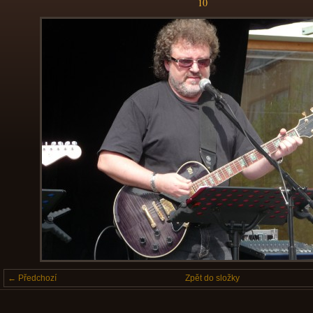
10
← Předchozí
Zpět do složky