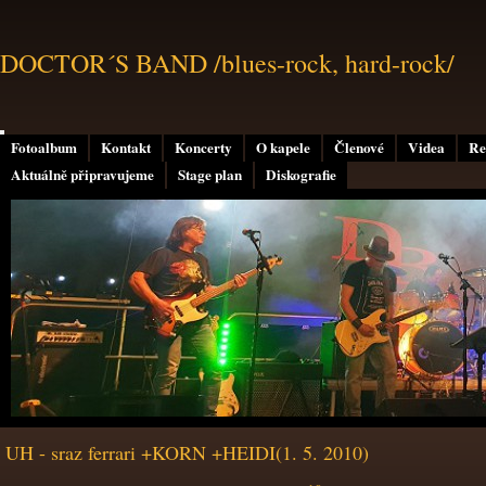
DOCTOR´S BAND /blues-rock, hard-rock/
Fotoalbum
Kontakt
Koncerty
O kapele
Členové
Videa
Re
Aktuálně připravujeme
Stage plan
Diskografie
UH - sraz ferrari +KORN +HEIDI(1. 5. 2010)