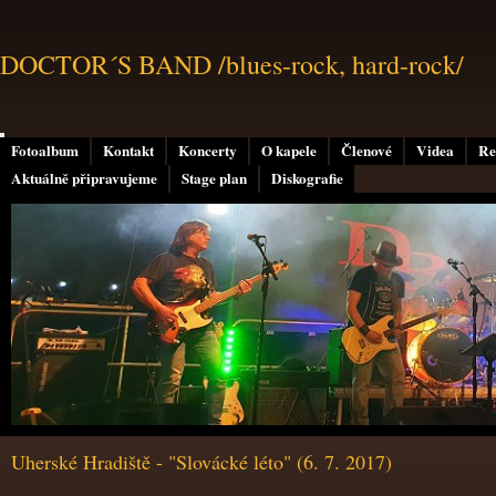
DOCTOR´S BAND /blues-rock, hard-rock/
Fotoalbum
Kontakt
Koncerty
O kapele
Členové
Videa
Re
Aktuálně připravujeme
Stage plan
Diskografie
Uherské Hradiště - "Slovácké léto" (6. 7. 2017)