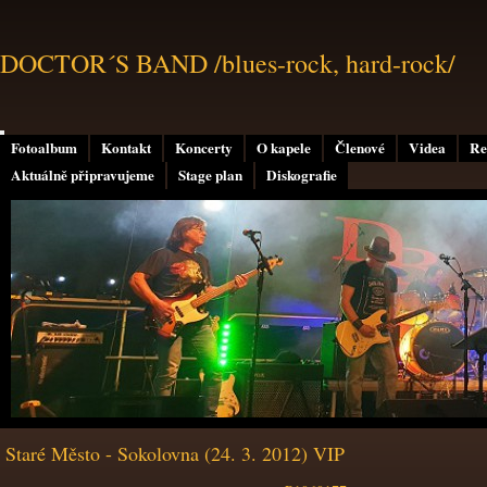
DOCTOR´S BAND /blues-rock, hard-rock/
Fotoalbum
Kontakt
Koncerty
O kapele
Členové
Videa
Re
Aktuálně připravujeme
Stage plan
Diskografie
Staré Město - Sokolovna (24. 3. 2012) VIP