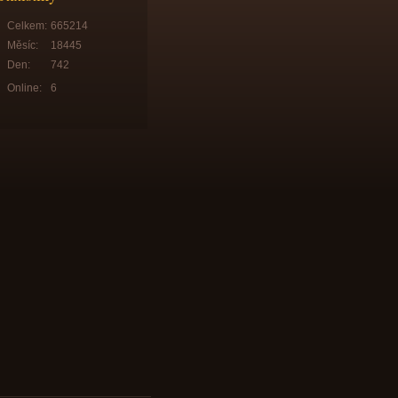
Celkem:
665214
Měsíc:
18445
Den:
742
Online:
6