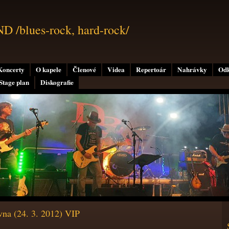
/blues-rock, hard-rock/
Koncerty
O kapele
Členové
Videa
Repertoár
Nahrávky
Od
Stage plan
Diskografie
vna (24. 3. 2012) VIP