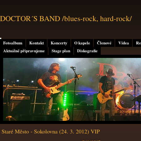
DOCTOR´S BAND /blues-rock, hard-rock/
Fotoalbum
Kontakt
Koncerty
O kapele
Členové
Videa
Re
Aktuálně připravujeme
Stage plan
Diskografie
Staré Město - Sokolovna (24. 3. 2012) VIP